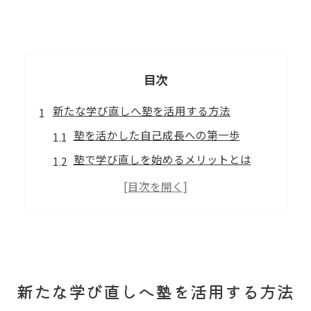
目次
新たな学び直しへ塾を活用する方法
塾を活かした自己成長への第一歩
塾で学び直しを始めるメリットとは
成人も通える塾の活用法を解説
塾利用で得られる新たな学びの発見
塾で広がる学び直しの可能性を探る
成人教育が拓く地域での新交流体験
塾と成人教育が生む地域交流の形
新たな学び直しへ塾を活用する方法
塾を通じた成人教育の実践事例紹介