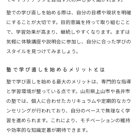
塾の交流が生む新しい学びの場
塾での学び直しを始める際は、自分の目標や現状を明確
塾と地域が結ぶ多世代学習の輪
にすることが大切です。目的意識を持って取り組むこと
で、学習効果が高まり、継続しやすくなります。まずは
山形県で見つけた塾活用の実践アイデア
気軽に体験講座や説明会に参加し、自分に合った学びの
塾の活用事例から学ぶ山形県の工夫
スタイルを見つけてみましょう。
塾を活かした学び直しの具体例紹介
山形県で広がる塾利用の新たな形
塾で学び直しを始めるメリットとは
塾で実感する地域交流のアイデア
塾で学び直しを始める最大のメリットは、専門的な指導
塾活用で実現する自分らしい学び方
と学習環境が整っている点です。山形県上山市や長井市
習い直しが地域に与えるポジティブな影響
の塾では、個人に合わせたカリキュラムや定期的なカウ
塾がもたらす地域への良い影響とは
ンセリングが行われており、自分のペースで無理なく学
塾利用で高まる地域コミュニティの活力
習を進められます。これにより、モチベーションの維持
や効率的な知識定着が期待できます。
塾の習い直しが地域に与える変化