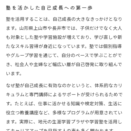
塾を活かした自己成長への第一歩
成人教育で広がる地域ネットワーク
塾と連携した地域活動の可能性を探る
塾を活用することは、自己成長の大きなきっかけとなり
ます。山形県上山市や長井市では、子供だけでなく大人
塾参加で体験できる新しい交流の場
も対象とした塾や学習施設が増えており、学び直しや新
自己啓発に役立つ塾選びの基準とは
たなスキル習得が身近になっています。塾では個別指導
自己啓発に適した塾の選び方を解説
やグループ学習を通じて、自分のペースで学ぶことがで
塾選びで重視したい自己成長ポイント
き、社会人や主婦など幅広い層が自己啓発に取り組んで
塾の比較で見極める自己啓発効果
います。
塾選択で自己成長につなげるコツ
なぜ塾が自己成長に有効なのかというと、体系的なカリ
塾の特徴から見る自己啓発の相性
キュラムと専門講師によるサポートが受けられるためで
地域コミュニティで広がる学習の輪
す。たとえば、仕事に活かせる知識や検定対策、生活に
塾が支える地域コミュニティの学び
役立つ教養講座など、多様なプログラムが用意されてい
塾参加で深まる地域との学び合い
ます。実際に、地元の生涯学習プラザや学習塾を活用し
てキャリアアップを目指す人の声も多く聞かれます。
塾を活用した地域学習活動の広がり