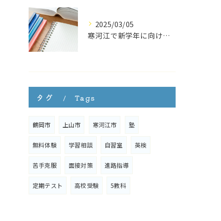
2025/03/05
寒河江で新学年に向けて塾を探されている方は明光義塾寒河江教室へ
タグ
Tags
鶴岡市
上山市
寒河江市
塾
無料体験
学習相談
自習室
英検
苦手克服
面接対策
進路指導
定期テスト
高校受験
5教科