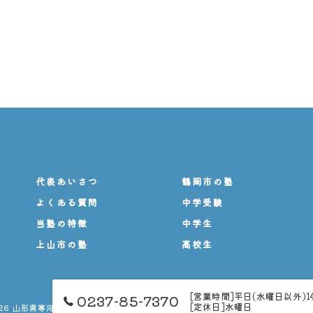
代表あいさつ
鶴岡市の塾
よくある質問
中学受験
当塾の特徴
中学生
上山市の塾
高校生
[営業時間]平日(水曜日以外)14:
0237-85-7370
[定休日]水曜日
026 山形県寒河江市の塾なら株式会社これからもありがとう ALL RIGHTS RESER