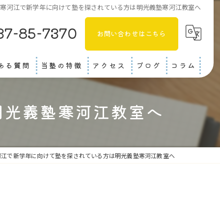
寒河江で新学年に向けて塾を探されている方は明光義塾寒河江教室へ
37-85-7370
お問い合わせはこちら
ある質問
当塾の特徴
アクセス
ブログ
コラム
上山市の塾
明光義塾寒河江教室へ
鶴岡市の塾
中学受験
河江で新学年に向けて塾を探されている方は明光義塾寒河江教室へ
中学生
高校生